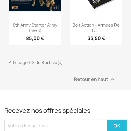
Aperçu rapide
Aperçu rapide


8th Army Starter Army
Bolt Action - Armées De
(55+5)
La...
85,00 €
33,50 €
Affichage 1-8 de 8 article(s)
Retour en haut

Recevez nos offres spéciales