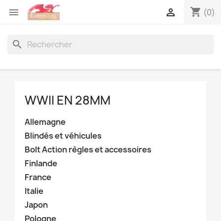
shopping_cart


(0)
search
WWII EN 28MM
Allemagne
Blindés et véhicules
Bolt Action règles et accessoires
Finlande
France
Italie
Japon
Pologne