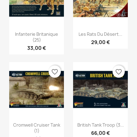
Aperçu rapide
Aperçu rapide


Infanterie Britanique
Les Rats Du Désert...
(25)
29,00 €
33,00 €
favorite_border
favorite_border
×
Créer une liste d'envies
Nom de la liste d'envies
Aperçu rapide
Aperçu rapide


Cromwell Cruiser Tank
British Tank Troop (3...
(1)
66,00 €