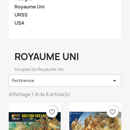
Royaume Uni
URSS
USA
ROYAUME UNI
troupes du Royaume Uni

Pertinence
Affichage 1-8 de 8 article(s)
favorite_border
favorite_border