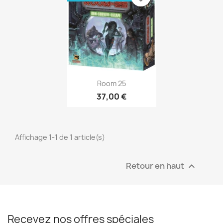
Annuler
Créer une liste d'envies
Aperçu rapide

Room 25
37,00 €
Affichage 1-1 de 1 article(s)
Retour en haut

Recevez nos offres spéciales