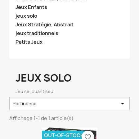
Jeux Enfants
jeux solo
Jeux Stratégie, Abstrait
jeux traditionnels
Petits Jeux
JEUX SOLO
Jeu se jouant seul

Pertinence
×
Créer une liste d'envies
Affichage 1-1 de 1 article(s)
Nom de la liste d'envies
OUT-OF-STOCK
favorite_border