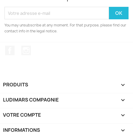
You may unsubscribe at any moment. For that purpose, please find our
contact info in the legal notice.
Facebook
Instagram
PRODUITS

LUDIMARS COMPAGNIE

VOTRE COMPTE

INFORMATIONS
keyboard_arrow_down