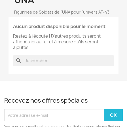
Figurines de Soldats de l'UNA pour l'univers AT-43
×
Créer une liste d'envies
Aucun produit disponible pour le moment
Restez à l'écoute ! D'autres produits seront
affichés ici au fur et à mesure qu'ils seront
Nom de la liste d'envies
ajoutés.
search
Annuler
Créer une liste d'envies
Recevez nos offres spéciales
You may unsubscribe at any moment. For that purpose, please find our