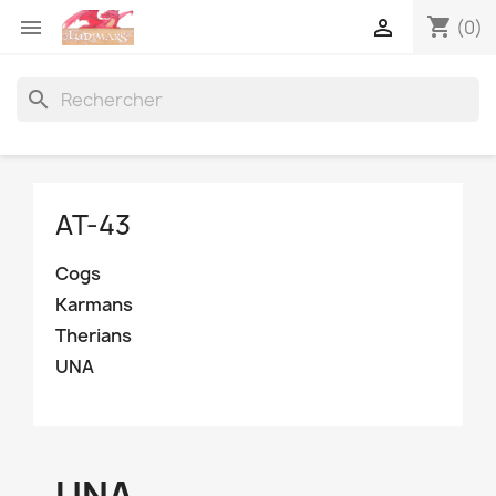
shopping_cart


(0)
search
AT-43
Cogs
Karmans
Therians
UNA
UNA