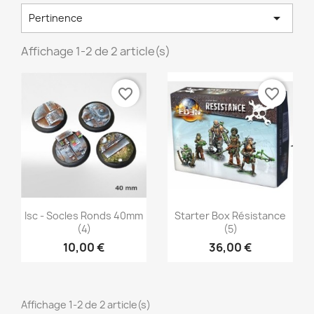

Pertinence
Affichage 1-2 de 2 article(s)
favorite_border
favorite_border
×
Créer une liste d'envies
Nom de la liste d'envies
Aperçu rapide
Aperçu rapide


Isc - Socles Ronds 40mm
Starter Box Résistance
(4)
(5)
10,00 €
36,00 €
Annuler
Créer une liste d'envies
Affichage 1-2 de 2 article(s)