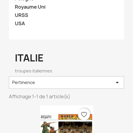
Royaume Uni
URSS
USA
ITALIE
troupes italiennes

Pertinence
Affichage 1-1 de 1 article(s)
×
Créer une liste d'envies
favorite_border
Nom de la liste d'envies