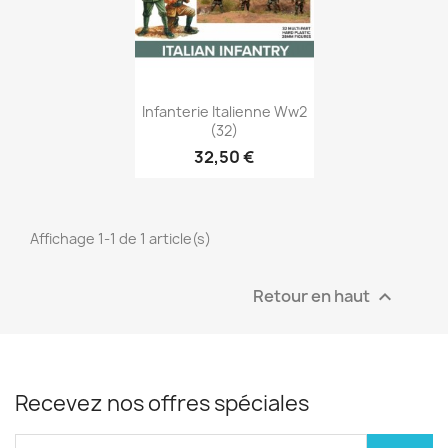
Annuler
Créer une liste d'envies
Aperçu rapide

Infanterie Italienne Ww2
(32)
32,50 €
Affichage 1-1 de 1 article(s)
Retour en haut

Recevez nos offres spéciales