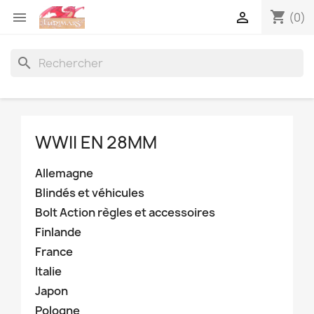
shopping_cart


(0)
search
WWII EN 28MM
Allemagne
Blindés et véhicules
Bolt Action règles et accessoires
Finlande
France
Italie
Japon
Pologne