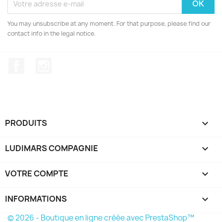
You may unsubscribe at any moment. For that purpose, please find our
contact info in the legal notice.
Facebook
Instagram
PRODUITS

LUDIMARS COMPAGNIE

VOTRE COMPTE

INFORMATIONS
keyboard_arrow_down
© 2026 - Boutique en ligne créée avec PrestaShop™