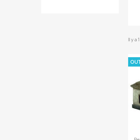
Il y a
OU
Pe