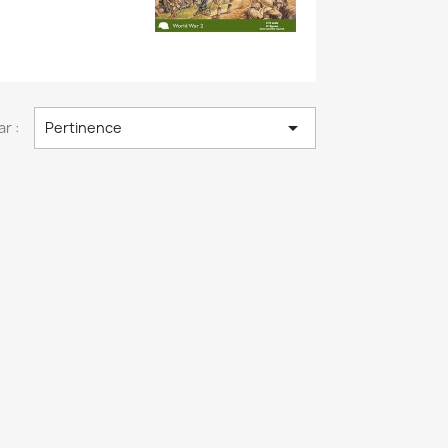

ar :
Pertinence