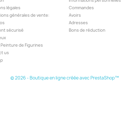
son
Informations personnelles
ns légales
Commandes
ions générales de vente:
Avoirs
pos
Adresses
nt sécurisé
Bons de réduction
jeux
réer une liste d'envies
r Peinture de Figurines
ct us
ap
e la liste d'envies
s
© 2026 - Boutique en ligne créée avec PrestaShop™
Annuler
Créer une liste d'envies