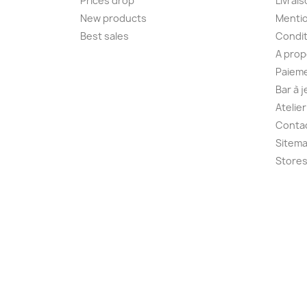
Prices drop
Livrai
New products
Mentio
Best sales
Condit
A pro
Paieme
Bar à 
C
Atelie
Conta
Sitem
Nom d
Store