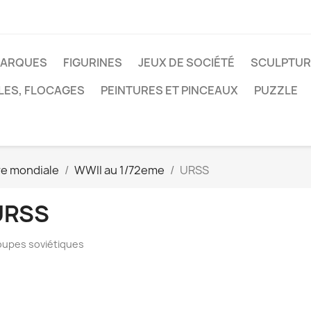
MARQUES
FIGURINES
JEUX DE SOCIÉTÉ
SCULPTUR
LES, FLOCAGES
PEINTURES ET PINCEAUX
PUZZLE
e mondiale
WWII au 1/72eme
URSS
URSS
oupes soviétiques