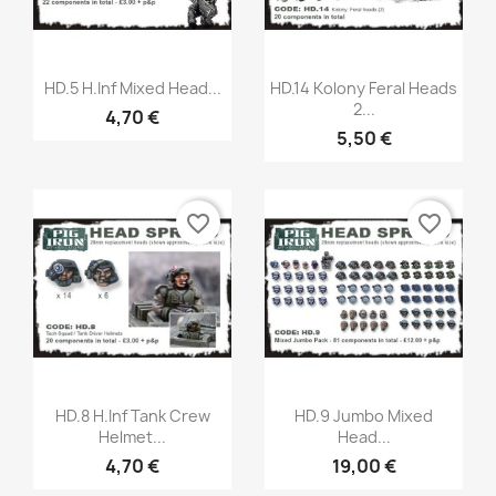
Aperçu rapide
Aperçu rapide


HD.5 H.Inf Mixed Head...
HD.14 Kolony Feral Heads
2...
4,70 €
5,50 €
favorite_border
favorite_border
Aperçu rapide
Aperçu rapide


HD.8 H.Inf Tank Crew
HD.9 Jumbo Mixed
Helmet...
Head...
4,70 €
19,00 €