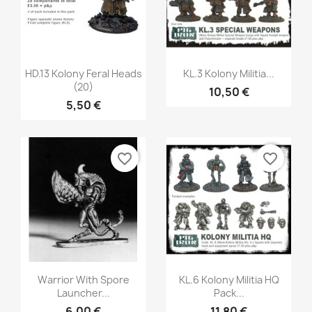
Aperçu rapide
Aperçu rapide


HD.13 Kolony Feral Heads
KL.3 Kolony Militia...
(20)
10,50 €
5,50 €
favorite_border
favorite_border
Aperçu rapide
Aperçu rapide


Warrior With Spore
KL.6 Kolony Militia HQ
Launcher...
Pack...
6,00 €
11,80 €