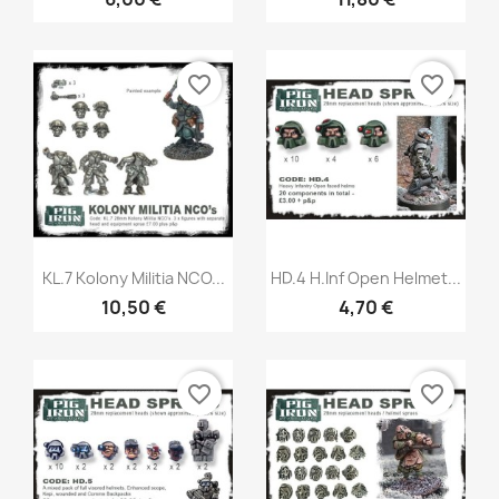
favorite_border
favorite_border
Aperçu rapide
Aperçu rapide


KL.7 Kolony Militia NCO...
HD.4 H.Inf Open Helmet...
10,50 €
4,70 €
favorite_border
favorite_border