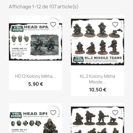
Affichage 1-12 de 107 article(s)
favorite_border
favorite_border
Aperçu rapide
Aperçu rapide


HD.12 Kolony Militia...
KL.2 Kolony Militia
Missile...
5,90 €
10,50 €
favorite_border
favorite_border