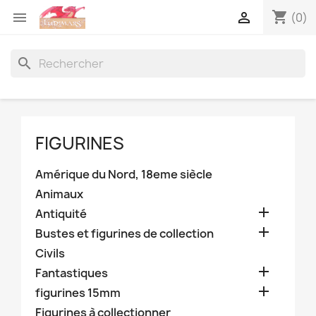
shopping_cart


(0)
search
FIGURINES
Amérique du Nord, 18eme siècle
Animaux

Antiquité

Bustes et figurines de collection
Civils

Fantastiques

figurines 15mm
Figurines à collectionner