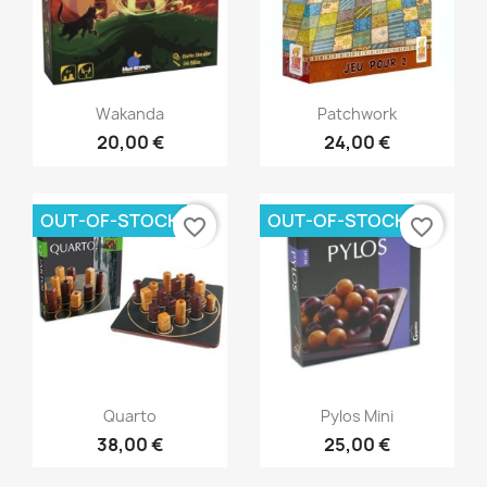
Aperçu rapide
Aperçu rapide


Wakanda
Patchwork
20,00 €
24,00 €
OUT-OF-STOCK
OUT-OF-STOCK
favorite_border
favorite_border
Aperçu rapide
Aperçu rapide


Quarto
Pylos Mini
38,00 €
25,00 €