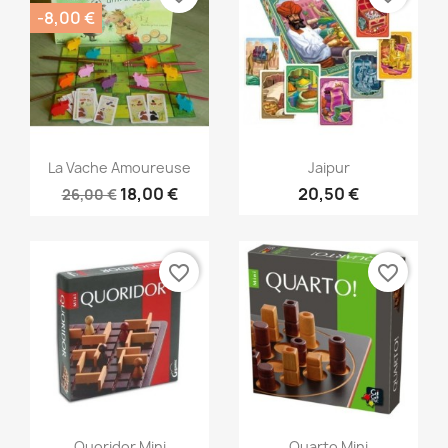
-8,00 €
Aperçu rapide
Aperçu rapide


La Vache Amoureuse
Jaipur
18,00 €
20,50 €
26,00 €
favorite_border
favorite_border
Aperçu rapide
Aperçu rapide


Quoridor Mini
Quarto Mini