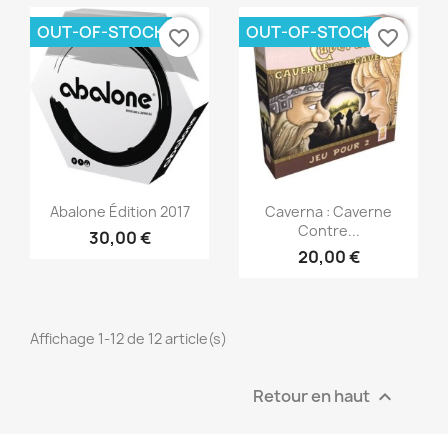
OUT-OF-STOCK
OUT-OF-STOCK
favorite_border
favorite_border
Aperçu rapide
Aperçu rapide


Abalone Édition 2017
Caverna : Caverne
Contre...
30,00 €
20,00 €
Affichage 1-12 de 12 article(s)
Retour en haut
