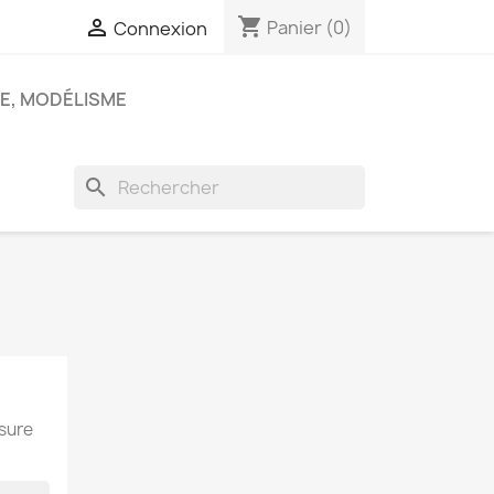
shopping_cart

Panier
(0)
Connexion
E, MODÉLISME
search
esure