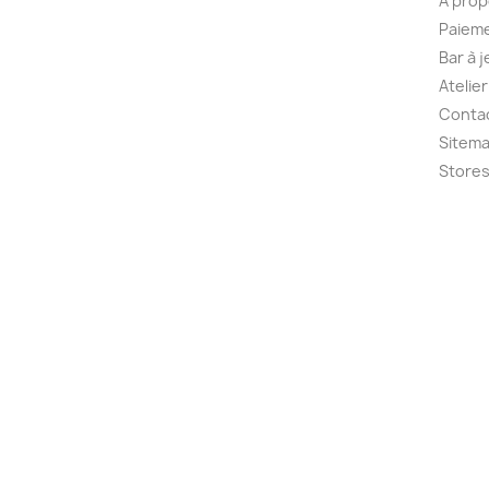
A pro
Paieme
Bar à 
Atelie
Conta
Sitem
Store