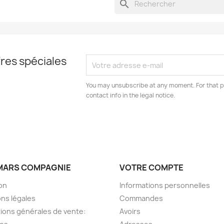
search
res spéciales
You may unsubscribe at any moment. For that p
contact info in the legal notice.
MARS COMPAGNIE
VOTRE COMPTE
son
Informations personnelles
ns légales
Commandes
ions générales de vente:
Avoirs