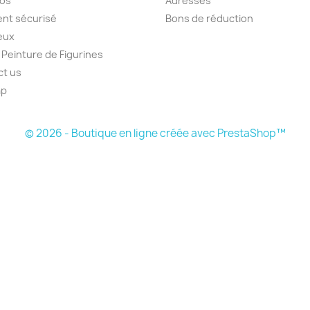
pos
Adresses
nt sécurisé
Bons de réduction
jeux
r Peinture de Figurines
ct us
ap
s
© 2026 - Boutique en ligne créée avec PrestaShop™