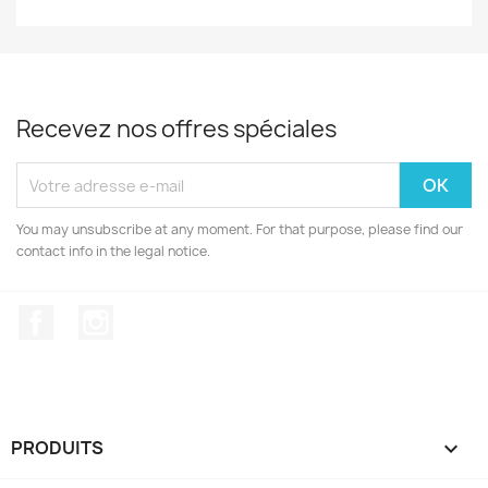
Nom de la liste d'envies
Recevez nos offres spéciales
Annuler
Créer une liste d'envies
You may unsubscribe at any moment. For that purpose, please find our
contact info in the legal notice.
Facebook
Instagram
PRODUITS
