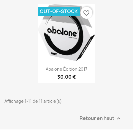
OUT-OF-STOCK
favorite_border
Aperçu rapide

Abalone Édition 2017
30,00 €
Affichage 1-11 de 11 article(s)
Retour en haut
