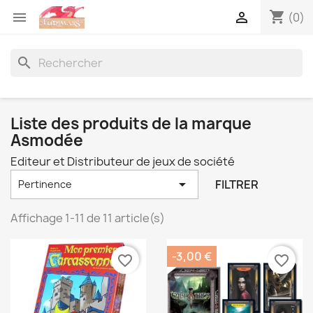
shopping_cart


(0)
search
Liste des produits de la marque
Asmodée
Editeur et Distributeur de jeux de société

FILTRER
Pertinence
Affichage 1-11 de 11 article(s)
-3,00 €
favorite_border
favorite_border