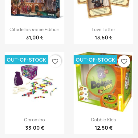
Nom de la liste d'envies
Aperçu rapide
Aperçu rapide


Citadelles 4eme Edition
Love Letter
Annuler
Créer une liste d'envies
31,00 €
13,50 €
OUT-OF-STOCK
OUT-OF-STOCK
favorite_border
favorite_border
Aperçu rapide
Aperçu rapide


Chromino
Dobble Kids
33,00 €
12,50 €