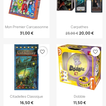
Aperçu rapide
Aperçu rapide


Mon Premier Carcassonne
Carpathes
31,00 €
20,00 €
23,00 €
favorite_border
favorite_border
Aperçu rapide
Aperçu rapide


Citadelles Classique
Dobble
16,50 €
11,50 €