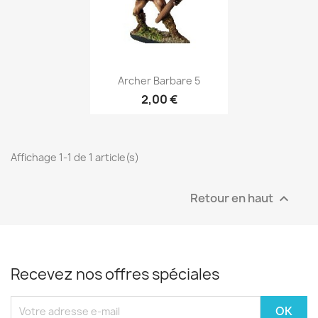
×
Créer une liste d'envies
Aperçu rapide

Archer Barbare 5
2,00 €
Nom de la liste d'envies
Affichage 1-1 de 1 article(s)
Annuler
Créer une liste d'envies
Retour en haut

Recevez nos offres spéciales