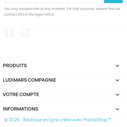
You may unsubscribe at any moment. For that purpose, please find our
contact info in the legal notice.
Facebook
Instagram
PRODUITS

LUDIMARS COMPAGNIE

VOTRE COMPTE

INFORMATIONS
keyboard_arrow_down
© 2026 - Boutique en ligne créée avec PrestaShop™