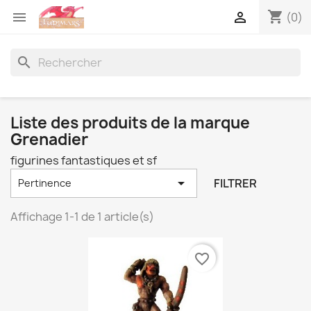
shopping_cart


(0)
search
Liste des produits de la marque
Grenadier
figurines fantastiques et sf

FILTRER
Pertinence
Affichage 1-1 de 1 article(s)
favorite_border