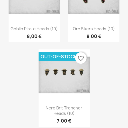
Aperçu rapide
Aperçu rapide


Goblin Pirate Heads (10)
Orc Bikers Heads (10)
8,00 €
8,00 €
OUT-OF-STOCK
favorite_border
Aperçu rapide

Nero Brit Trencher
Heads (10)
7,00 €