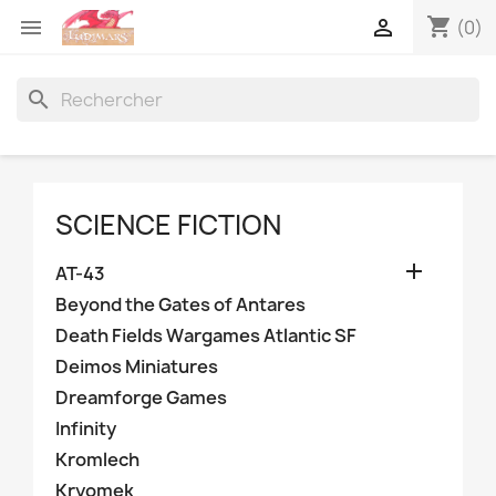
shopping_cart


(0)
search
SCIENCE FICTION

AT-43
Beyond the Gates of Antares
Death Fields Wargames Atlantic SF
Deimos Miniatures
Dreamforge Games
Infinity
Kromlech
Kryomek