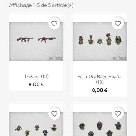
Affichage 1-5 de 5 article(s)
favorite_border
favorite_border
×
Aperçu rapide
Aperçu rapide


Créer une liste d'envies
T-Guns (10)
Feral Orc Boys Heads
(10)
8,00 €
8,00 €
Nom de la liste d'envies
favorite_border
favorite_border
Annuler
Créer une liste d'envies