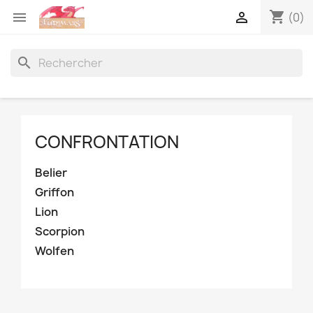
shopping_cart


(0)
search
CONFRONTATION
Belier
Griffon
Lion
Scorpion
Wolfen