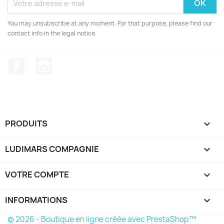
You may unsubscribe at any moment. For that purpose, please find our
contact info in the legal notice.
Facebook
Instagram
PRODUITS

LUDIMARS COMPAGNIE

VOTRE COMPTE

INFORMATIONS
keyboard_arrow_down
© 2026 - Boutique en ligne créée avec PrestaShop™