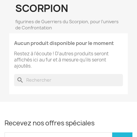
SCORPION
figurines de Guerriers du Scorpion, pour l'univers
de Confrontation
×
Créer une liste d'envies
Aucun produit disponible pour le moment
Restez à l'écoute ! D'autres produits seront
Nom de la liste d'envies
affichés ici au fur et à mesure qu'ils seront
ajoutés.
search
Annuler
Créer une liste d'envies
Recevez nos offres spéciales