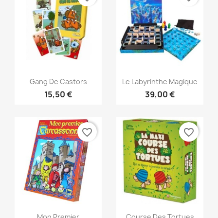
Aperçu rapide
Aperçu rapide


Gang De Castors
Le Labyrinthe Magique
15,50 €
39,00 €
favorite_border
favorite_border
Aperçu rapide
Aperçu rapide


Mon Premier
Course Des Tortues