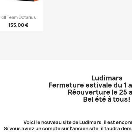
Aperçu rapide

Kill Team Octarius
155,00 €
Ludimars
Fermeture estivale du 1 a
Réouverture le 25 
Bel été à tous!
Voici le nouveau site de Ludimars, il est encore
Si vous aviez un compte sur l'ancien site, il faudra d