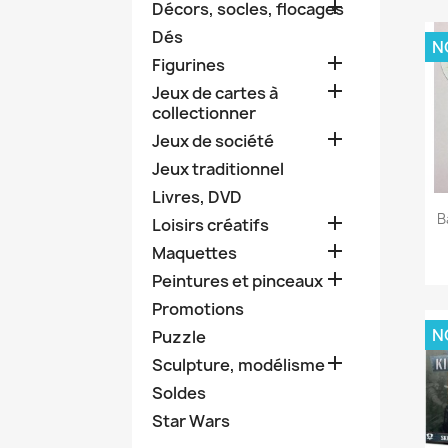

Décors, socles, flocages
Dés
N

Figurines

Jeux de cartes à
collectionner

Jeux de société
Jeux traditionnel
Livres, DVD
B

Loisirs créatifs

Maquettes

Peintures et pinceaux
Promotions
N
Puzzle

Sculpture, modélisme
Soldes
Star Wars