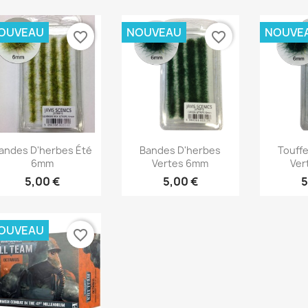
OUVEAU
NOUVEAU
NOUVE
favorite_border
favorite_border
Aperçu rapide
Aperçu rapide
Ape



andes D'herbes Été
Bandes D'herbes
Touff
6mm
Vertes 6mm
Ver
5,00 €
5,00 €
5
OUVEAU
favorite_border