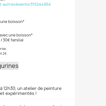
et-autres/events/315244954
c une boisson*
€ avec une boisson*
 30€ familial
rise
et 2€
gurines
 12h30, un atelier de peinture
 et expérimentés !