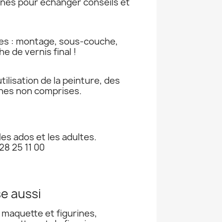
nnés pour échanger conseils et
pes : montage, sous-couche,
e de vernis final !
tilisation de la peinture, des
ines non comprises.
les ados et les adultes.
28 25 11 00
e aussi
 maquette et figurines,