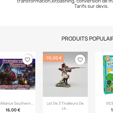
transformation,kitbashing, conversion de ma
Tarifs sur devis.
PRODUITS POPULAI
-70,00 €
favorite_border
favorite_border
Aperçu rapide
Aperçu rapide
Ap



 Alliance Southern...
Lot De 3 Tirailleurs De
VIC
La...
16,00 €
1