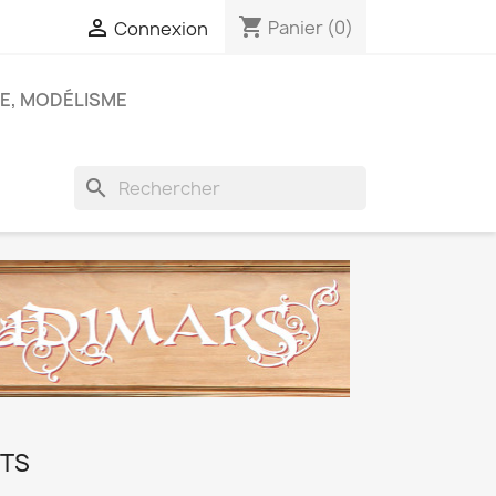
shopping_cart

Panier
(0)
Connexion
E, MODÉLISME
search
ITS