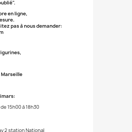
ublié".
ore en ligne,
mesure.
sitez pas à nous demander:
om
figurines,
Marseille
dimars:
 de 15h00 à 18h30
y 2 station National