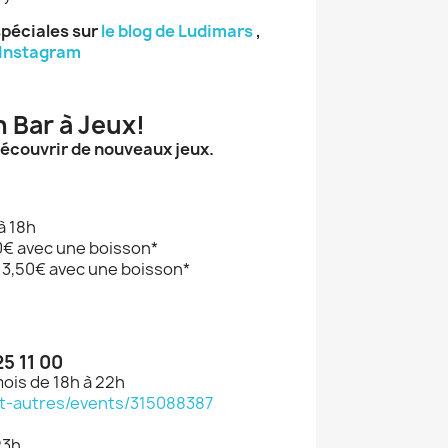
spéciales sur
le blog de Ludimars
,
Instagram
 Bar à Jeux!
découvrir de nouveaux jeux.
à 18h
,50€ avec une boisson*
i, 3,50€ avec une boisson*
×
25 11 00
ois de 18h à 22h
et-autres/events/315088387
23h