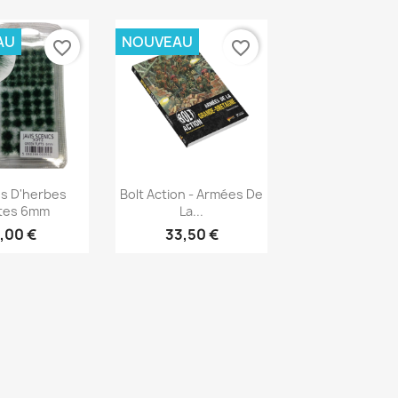
AU
NOUVEAU
favorite_border
favorite_border
rçu rapide
Aperçu rapide

es D'herbes
Bolt Action - Armées De
tes 6mm
La...
,00 €
33,50 €