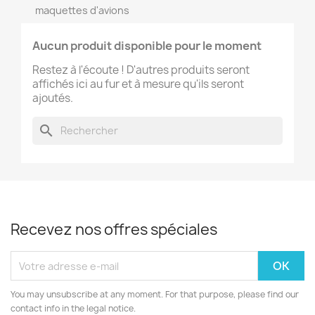
maquettes d'avions
Aucun produit disponible pour le moment
×
Créer une liste d'envies
Restez à l'écoute ! D'autres produits seront
affichés ici au fur et à mesure qu'ils seront
ajoutés.
Nom de la liste d'envies
search
Annuler
Créer une liste d'envies
Recevez nos offres spéciales
You may unsubscribe at any moment. For that purpose, please find our
contact info in the legal notice.