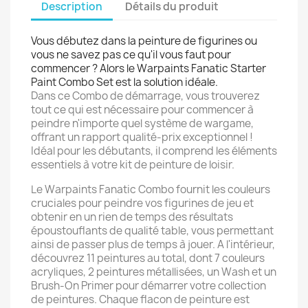
Description
Détails du produit
×
Créer une liste d'envies
Vous débutez dans la peinture de figurines ou
vous ne savez pas ce qu'il vous faut pour
Nom de la liste d'envies
commencer ? Alors le Warpaints Fanatic Starter
Paint Combo Set est la solution idéale.
Dans ce Combo de démarrage, vous trouverez
tout ce qui est nécessaire pour commencer à
peindre n'importe quel système de wargame,
Annuler
Créer une liste d'envies
offrant un rapport qualité-prix exceptionnel !
Idéal pour les débutants, il comprend les éléments
essentiels à votre kit de peinture de loisir.
Le Warpaints Fanatic Combo fournit les couleurs
cruciales pour peindre vos figurines de jeu et
obtenir en un rien de temps des résultats
époustouflants de qualité table, vous permettant
ainsi de passer plus de temps à jouer. A l'intérieur,
découvrez 11 peintures au total, dont 7 couleurs
acryliques, 2 peintures métallisées, un Wash et un
Brush-On Primer pour démarrer votre collection
de peintures. Chaque flacon de peinture est