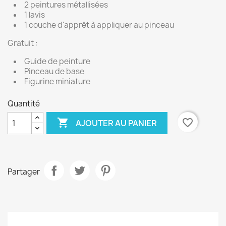
2 peintures métallisées
1 lavis
1 couche d'apprêt à appliquer au pinceau
Gratuit :
Guide de peinture
Pinceau de base
Figurine miniature
Quantité

favorite_border
AJOUTER AU PANIER
Partager