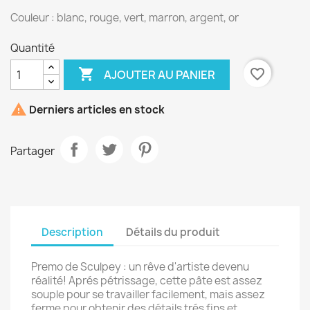
Couleur : blanc, rouge, vert, marron, argent, or
Quantité

favorite_border
AJOUTER AU PANIER
×

Derniers articles en stock
Créer une liste d'envies
Partager
Nom de la liste d'envies
Annuler
Créer une liste d'envies
Description
Détails du produit
Premo de Sculpey : un rêve d'artiste devenu
réalité! Aprés pétrissage, cette pâte est assez
souple pour se travailler facilement, mais assez
ferme pour obtenir des détails trés fins et